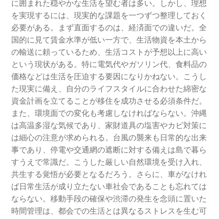
に囲まれた穏やかな生活を望む者は多い。しかし、理想
を実現するには、現実的な課題を一つずつ整理しておく
必要がある。まず直面するのは、経済面での違いだ。全
国的に見て賃金水準が低い一方で、生活物資を本土から
の輸送に頼っているため、生活コストが予想以上に高い
という現状がある。特に電気代やガソリン代、食料品の
価格などは生活を圧迫する要因になりかねない。こうし
た現実に備え、自分のライフスタイルに合わせた綿密な
資金計画を立てることが移住を成功させる必須条件だ。
また、環境面での変化も考慮しなければならない。沖縄
は高温多湿な気候であり、家財道具の塩害やカビ対策に
は細心の注意が求められる。台風の襲来も日常的な出来
事であり、停電や交通網の遮断に対する備えは島で暮ら
すうえで常識だ。こうした厳しい自然環境を受け入れ、
共生する覚悟が必要となるだろう。さらに、車がなけれ
ば日常生活が成り立たない車社会であることも忘れては
ならない。移動手段の確保や渋滞の発生を念頭に置いた
時間管理は、都会での生活とは異なるストレスを生む可