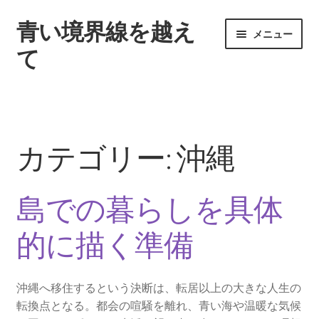
青い境界線を越え
ナ
コ
メニュー
ビ
ン
て
ゲ
テ
ー
ン
ホーム
シ
ツ
ョ
へ
伝統的な食習慣から見出す健康の秘訣
ン
ス
カテゴリー:
沖縄
へ
キ
地域社会との調和を重視した住まい選び
ス
ッ
キ
プ
島での暮らしを具体
ッ
島での暮らしを具体的に描く準備
プ
的に描く準備
サイトマップ
沖縄へ移住するという決断は、転居以上の大きな人生の
転換点となる。都会の喧騒を離れ、青い海や温暖な気候