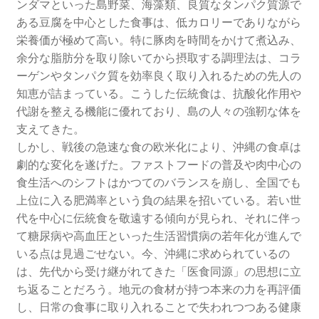
ンダマといった島野菜、海藻類、良質なタンパク質源で
ある豆腐を中心とした食事は、低カロリーでありながら
栄養価が極めて高い。特に豚肉を時間をかけて煮込み、
余分な脂肪分を取り除いてから摂取する調理法は、コラ
ーゲンやタンパク質を効率良く取り入れるための先人の
知恵が詰まっている。こうした伝統食は、抗酸化作用や
代謝を整える機能に優れており、島の人々の強靭な体を
支えてきた。
しかし、戦後の急速な食の欧米化により、沖縄の食卓は
劇的な変化を遂げた。ファストフードの普及や肉中心の
食生活へのシフトはかつてのバランスを崩し、全国でも
上位に入る肥満率という負の結果を招いている。若い世
代を中心に伝統食を敬遠する傾向が見られ、それに伴っ
て糖尿病や高血圧といった生活習慣病の若年化が進んで
いる点は見過ごせない。今、沖縄に求められているの
は、先代から受け継がれてきた「医食同源」の思想に立
ち返ることだろう。地元の食材が持つ本来の力を再評価
し、日常の食事に取り入れることで失われつつある健康