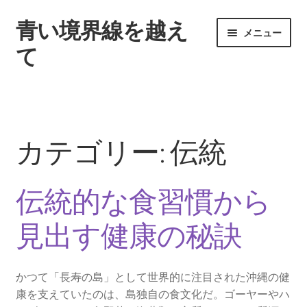
青い境界線を越え
ナ
コ
メニュー
ビ
ン
て
ゲ
テ
ー
ン
ホーム
シ
ツ
ョ
へ
伝統的な食習慣から見出す健康の秘訣
ン
ス
カテゴリー:
伝統
へ
キ
地域社会との調和を重視した住まい選び
ス
ッ
キ
プ
伝統的な食習慣から
ッ
島での暮らしを具体的に描く準備
プ
見出す健康の秘訣
サイトマップ
かつて「長寿の島」として世界的に注目された沖縄の健
康を支えていたのは、島独自の食文化だ。ゴーヤーやハ