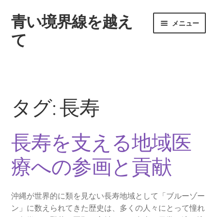
青い境界線を越え
ナ
コ
メニュー
ビ
ン
て
ゲ
テ
ー
ン
ホーム
シ
ツ
ョ
へ
伝統的な食習慣から見出す健康の秘訣
ン
ス
タグ:
長寿
へ
キ
地域社会との調和を重視した住まい選び
ス
ッ
キ
プ
長寿を支える地域医
ッ
島での暮らしを具体的に描く準備
プ
療への参画と貢献
サイトマップ
沖縄が世界的に類を見ない長寿地域として「ブルーゾー
ン」に数えられてきた歴史は、多くの人々にとって憧れ