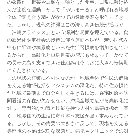
の象徴だ。野菜や豆類を主軸とした食事、日常に溶け込
んだ適度な運動、そして「ゆいまーる」と呼ばれる地域
全体で支え合う精神がかつての健康長寿を形作ってき
た。しかし、現代の沖縄はこの誇り高き伝統が揺らぐ
「沖縄クライシス」という深刻な局面を迎えている。食
の欧米化や車社会の浸透に伴う運動不足が、若い世代を
中心に肥満や糖尿病といった生活習慣病を増加させてい
るからだ。高齢化と単身世帯の増加も相まって、かつて
の長寿の島を支えてきた仕組みは今まさに大きな転換期
に立たされている。
この現状の打破に不可欠なのが、地域全体で住民の健康
を支える地域包括ケアシステムの深化だ。特に住み慣れ
た地域で最期まで自分らしく生きるには、在宅医療や訪
問看護の存在が欠かせない。沖縄全域で広がる高齢化に
対し、専門的な知識と技能を持つ人材の需要は極めて高
く、地域住民の生活に寄り添う支援が強く求められてい
る。しかし、その需要の大きさに反して、現場を支える
専門職の不足は深刻な課題だ。病院やクリニックでの対